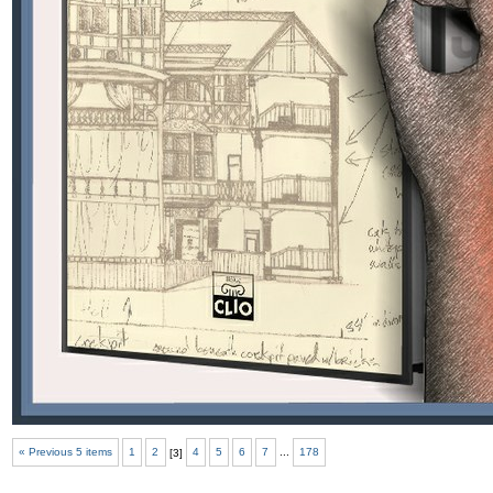
« Previous 5 items
1
2
[
3
]
4
5
6
7
...
178