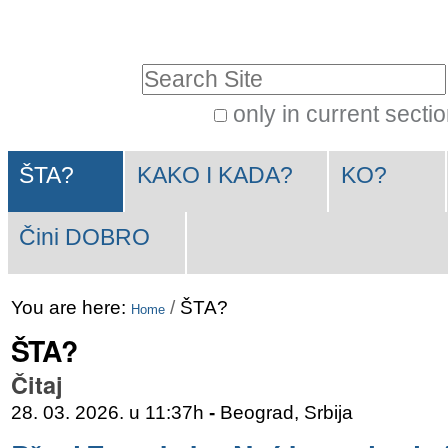
Skip
Personal
to
tools
Search Site
content.
|
only in current secti
Advanced
Skip
Navigation
Search…
to
ŠTA?
KAKO I KADA?
KO?
navigation
Čini DOBRO
You are here:
/
ŠTA?
Home
ŠTA?
Čitaj
28. 03. 2026. u 11:37h
-
Beograd, Srbija