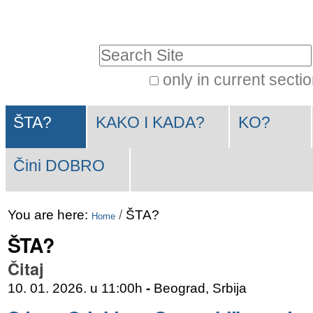
Skip
Personal
to
tools
Search Site
content.
|
only in current secti
Advanced
Skip
Navigation
Search…
to
ŠTA?
KAKO I KADA?
KO?
navigation
Čini DOBRO
You are here:
/
ŠTA?
Home
ŠTA?
Čitaj
10. 01. 2026. u 11:00h
-
Beograd, Srbija