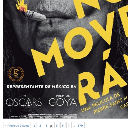
« Previous 5 items
1
2
3
[
4
]
5
6
7
...
179