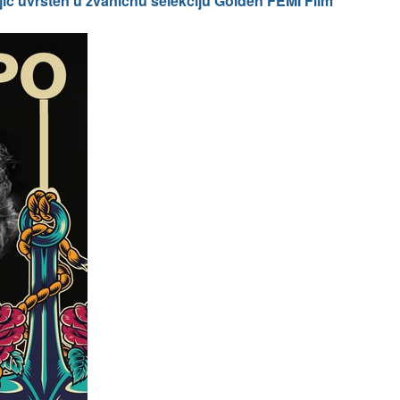
ić uvršten u zvaničnu selekciju Golden FEMI Film