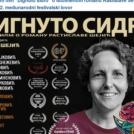
i film "Dignuto sidro" o istoimenom romanu Rastislave Šej
12. međunarodni festivalski lovor