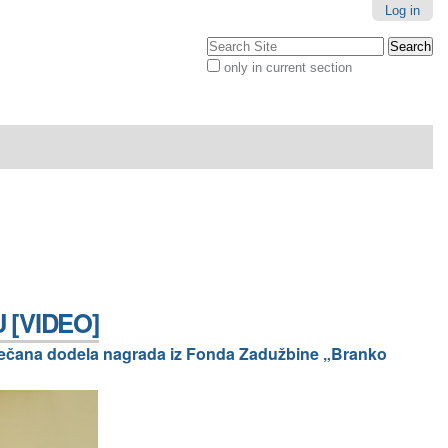
Log in
Search Site
only in current section
Advanced
Search…
U [VIDEO]
večana dodela nagrada iz Fonda Zadužbine „Branko