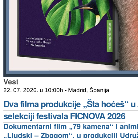
Vest
22. 07. 2026. u 10:00h
-
Madrid, Španija
Dva filma produkcije „Šta hoćeš“ u
selekciji festivala FICNOVA 2026
Dokumentarni film „79 kamena“ i animi
„Ljudski – Zbogom“, u produkciji Udru