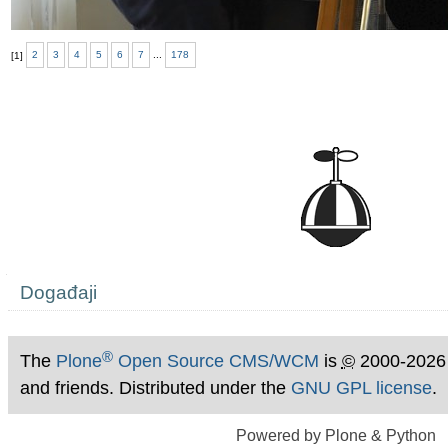
[
1
]
2
3
4
5
6
7
...
178
Navigation
Događaji
®
The
Plone
Open Source CMS/WCM
is
©
2000-2026
and friends. Distributed under the
GNU GPL license
.
Powered by Plone & Python