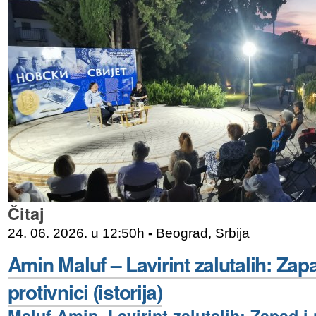
Čitaj
24. 06. 2026. u 12:50h
-
Beograd, Srbija
Amin Maluf – Lavirint zalutalih: Zapa
protivnici (istorija)
Maluf Amin, Lavirint zalutalih: Zapad i 