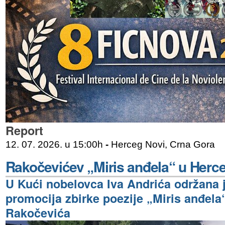
Report
12. 07. 2026. u 15:00h
-
Herceg Novi, Crna Gora
Rakočevićev „Miris anđela“ u Her
U Kući nobelovca Iva Andrića održana 
promocija zbirke poezije „Miris anđela“
Rakočevića