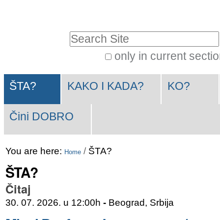
Skip
Personal
to
tools
Search Site
content.
|
only in current secti
Advanced
Skip
Navigation
Search…
to
ŠTA?
KAKO I KADA?
KO?
navigation
Čini DOBRO
You are here:
/
ŠTA?
Home
ŠTA?
Čitaj
30. 07. 2026. u 12:00h
-
Beograd, Srbija