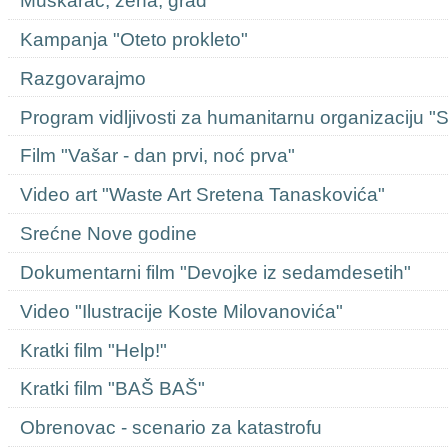
Muškarac, žena, grad
Kampanja "Oteto prokleto"
Razgovarajmo
Program vidljivosti za humanitarnu organizaciju "
Film "Vašar - dan prvi, noć prva"
Video art "Waste Art Sretena Tanaskovića"
Srećne Nove godine
Dokumentarni film "Devojke iz sedamdesetih"
Video "Ilustracije Koste Milovanovića"
Kratki film "Help!"
Kratki film "BAŠ BAŠ"
Obrenovac - scenario za katastrofu