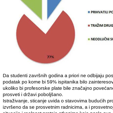
Da studenti završnih godina a priori ne odbijaju po
podatak po kome bi 59% ispitanika bilo zaintereso
ukoliko bi profesorske plate bile značajno povećan
prosveti i državi poboljšano.
Istraživanje, sticanje uvida o stavovima budućih prof
izvršeno da se prosvetnim radnicima, a i prosvetnoj 