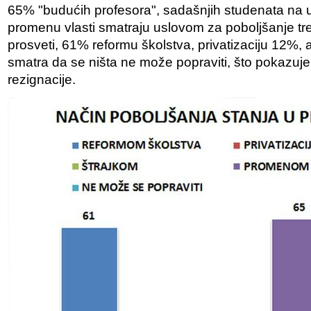
65% "budućih profesora", sadašnjih studenata na uni
promenu vlasti smatraju uslovom za poboljšanje tr
prosveti, 61% reformu školstva, privatizaciju 12%,
smatra da se ništa ne može popraviti, što pokazuj
rezignacije.