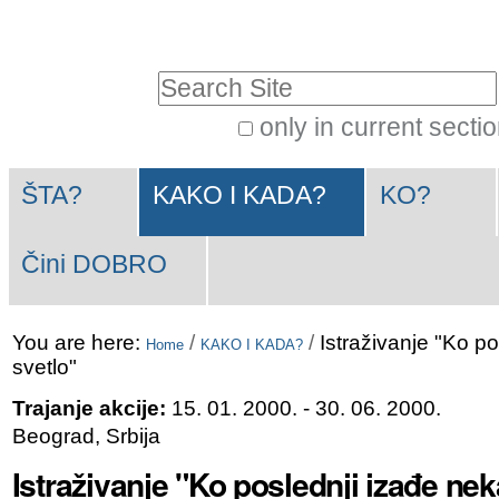
Skip
Personal
to
tools
Search Site
content.
|
only in current secti
Advanced
Skip
Navigation
Search…
to
ŠTA?
KAKO I KADA?
KO?
navigation
Čini DOBRO
You are here:
/
/
Istraživanje "Ko p
Home
KAKO I KADA?
svetlo"
Trajanje akcije:
15. 01. 2000.
- 30. 06. 2000.
Beograd, Srbija
Istraživanje "Ko poslednji izađe nek