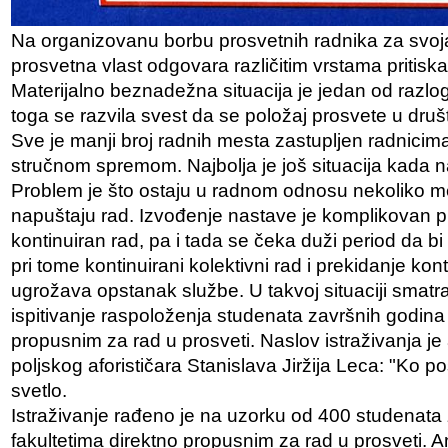
Na organizovanu borbu prosvetnih radnika za svoj
prosvetna vlast odgovara različitim vrstama pritisk
Materijalno beznadežna situacija je jedan od razloga
toga se razvila svest da se položaj prosvete u druš
Sve je manji broj radnih mesta zastupljen radnici
stručnom spremom. Najbolja je još situacija kada n
Problem je što ostaju u radnom odnosu nekoliko m
napuštaju rad. Izvođenje nastave je komplikovan p
kontinuiran rad, pa i tada se čeka duži period da bi s
pri tome kontinuirani kolektivni rad i prekidanje kon
ugrožava opstanak službe. U takvoj situaciji smatral
ispitivanje raspoloženja studenata završnih godina 
propusnim za rad u prosveti. Naslov istraživanja j
poljskog aforističara Stanislava Jiržija Leca: "Ko p
svetlo.
Istraživanje rađeno je na uzorku od 400 studenata
fakultetima direktno propusnim za rad u prosveti. A