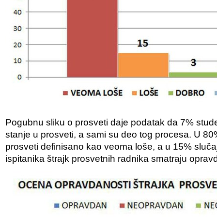
Pogubnu sliku o prosveti daje podatak da 7% stud
stanje u prosveti, a sami su deo tog procesa. U 80
prosveti definisano kao veoma loše, a u 15% sluča
ispitanika štrajk prosvetnih radnika smatraju oprav