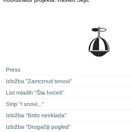
Navigation
Press
Izložba "Zamrznuti tonovi"
List mladih "Šta hoćeš"
Strip "I snovi..."
Izložba "Brdo nesklada"
Izložba "Drugačiji pogled"