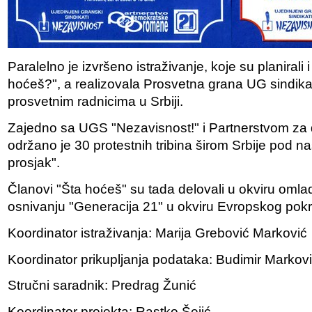
Paralelno je izvršeno istraživanje, koje su planirali i
hoćeš?", a realizovala Prosvetna grana UG sindik
prosvetnim radnicima u Srbiji.
Zajedno sa UGS "Nezavisnost!" i Partnerstvom z
održano je 30 protestnih tribina širom Srbije pod na
prosjak".
Članovi "Šta hoćeš" su tada delovali u okviru omla
osnivanju "Generacija 21" u okviru Evropskog pokre
Koordinator istraživanja: Marija Grebović Marković
Koordinator prikupljanja podataka: Budimir Markov
Stručni saradnik: Predrag Žunić
Koordinator projekta: Rastko Šejić