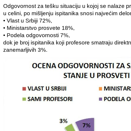
Odgovornost za tešku situaciju u kojoj se nalaze prof
u celini, po mišljenju ispitanika snosi najvećim del
• Vlast u Srbiji 72%,
• Ministarstvo prosvete 18%,
• Podela odgovornosti 7%,
dok je broj ispitanika koji profesore smatraju dire
zanemarljivih 3%.