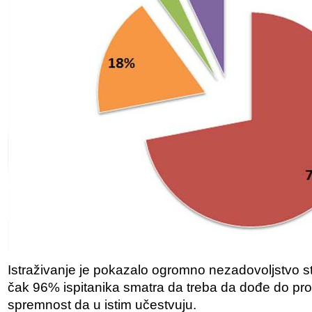
Istraživanje je pokazalo ogromno nezadovoljstvo st
čak 96% ispitanika smatra da treba da dođe do pro
spremnost da u istim učestvuju.