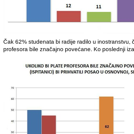
Čak 62% studenata bi radije radilo u inostranstvu, č
profesora bile značajno povećane. Ko poslednji iz