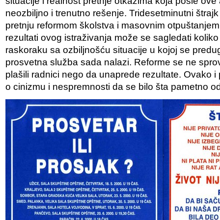
situacije i realnost pretnje otkazima koja posle ov
neozbiljno i trenutno rešenje. Tridesetminutni štraj
pretnju reformom školstva i masovnim otpuštanjem.
rezultati ovog istraživanja može se sagledati koliko 
raskoraku sa ozbiljnošću situacije u kojoj se pre
prosvetna služba sada nalazi. Reforme se ne spro
plašili radnici nego da unaprede rezultate. Ovako
o cinizmu i nespremnosti da se bilo šta pametno od