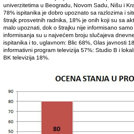
univerzitetima u Beogradu, Novom Sadu, Nišu i Kr
78% ispitanika je dobro upoznato sa razlozima i s
štrajk prosvetnih radnika, 18% je onih koji su sa ak
malo upoznati, dok o štrajku nije informisano samo 
informisanja su u najvećem broju slučajeva dnevne
ispitanika i to, uglavnom: Blic 68%, Glas javnosti 
informativni program televizija 57%: Studio B i loka
BK televizija 18%.