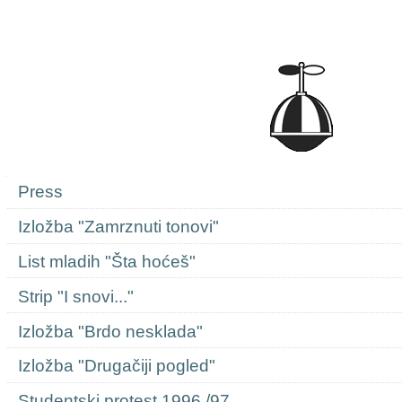
Navigation
Press
Izložba "Zamrznuti tonovi"
List mladih "Šta hoćeš"
Strip "I snovi..."
Izložba "Brdo nesklada"
Izložba "Drugačiji pogled"
Studentski protest 1996./97.