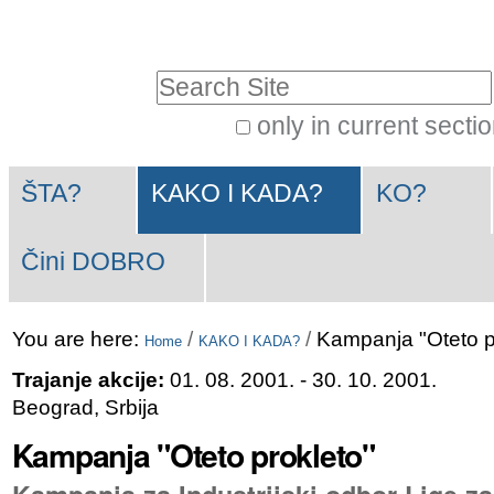
Skip
Personal
to
tools
Search Site
content.
|
only in current secti
Advanced
Skip
Navigation
Search…
to
ŠTA?
KAKO I KADA?
KO?
navigation
Čini DOBRO
You are here:
/
/
Kampanja "Oteto p
Home
KAKO I KADA?
Trajanje akcije:
01. 08. 2001.
- 30. 10. 2001.
Beograd, Srbija
Kampanja "Oteto prokleto"