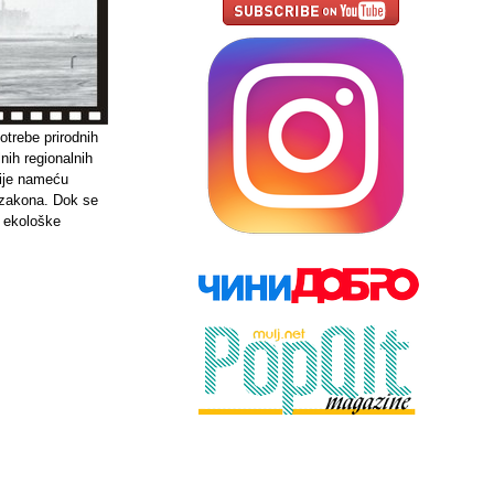
otrebe prirodnih
lnih regionalnih
cije nameću
 zakona. Dok se
a ekološke