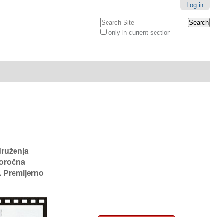
Log in
Search Site
only in current section
Advanced
Search…
druženja
goročna
 Premijerno