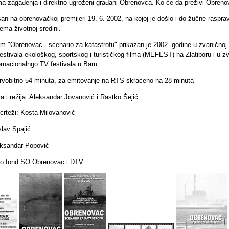
a zagađenja i direktno ugroženi građani Obrenovca. Ko će da preživi Obren
an na obrenovačkoj premijeri 19. 6. 2002, na kojoj je došlo i do žučne raspr
ema životnoj sredini.
lm "Obrenovac - scenario za katastrofu" prikazan je 2002. godine u zvaničnoj 
stivala ekološkog, sportskog i turističkog filma (MEFEST) na Zlatiboru i u z
ernacionalngo TV festivala u Baru.
 prvobitno 54 minuta, za emitovanje na RTS skraćeno na 28 minuta
a i režija: Aleksandar Jovanović i Rastko Šejić
i crteži: Kosta Milovanović
slav Spajić
eksandar Popović
ko fond SO Obrenovac i DTV.