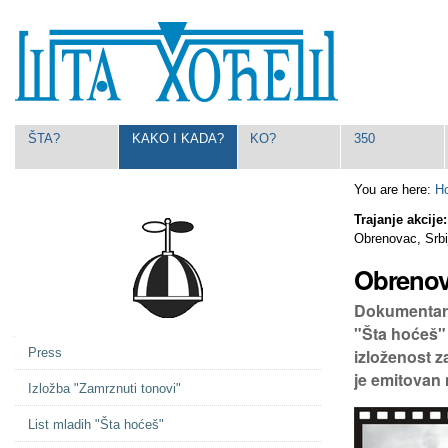
Skip
Personal
to
tools
content.
|
Skip
to
navigation
Navigation
ŠTA?
KAKO I KADA?
KO?
350
You are here:
H
Trajanje akcije
Obrenovac, Srbi
Obrenova
Dokumentarni
"Šta hoćeš"
Navigation
izloženost 
Press
je emitovan
Izložba "Zamrznuti tonovi"
List mladih "Šta hoćeš"