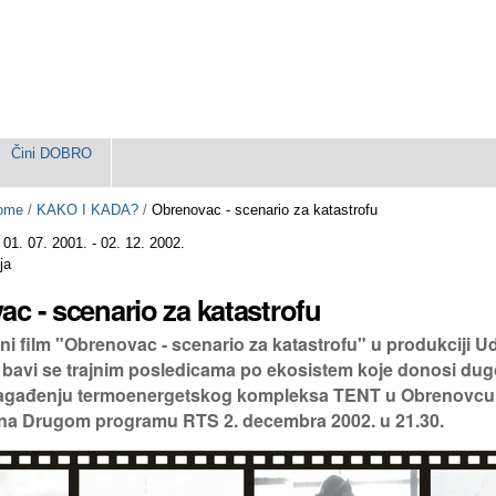
Čini DOBRO
ome
/
KAKO I KADA?
/
Obrenovac - scenario za katastrofu
:
01. 07. 2001.
- 02. 12. 2002.
ja
c - scenario za katastrofu
 film "Obrenovac - scenario za katastrofu" u produkciji U
 bavi se trajnim posledicama po ekosistem koje donosi du
zagađenju termoenergetskog kompleksa TENT u Obrenovcu.
 na Drugom programu RTS 2. decembra 2002. u 21.30.