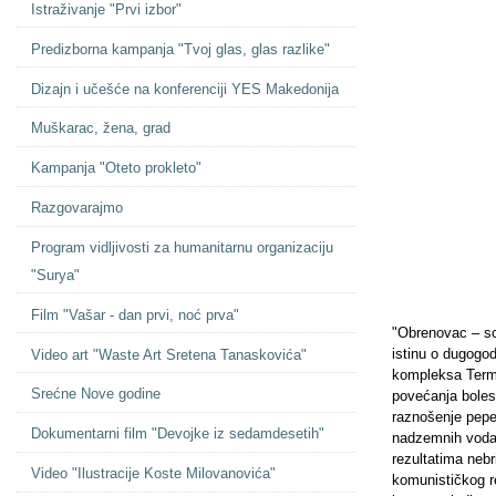
Istraživanje "Prvi izbor"
Predizborna kampanja "Tvoj glas, glas razlike"
Dizajn i učešće na konferenciji YES Makedonija
Muškarac, žena, grad
Kampanja "Oteto prokleto"
Razgovarajmo
Program vidljivosti za humanitarnu organizaciju
"Surya"
Film "Vašar - dan prvi, noć prva"
"Obrenovac – sce
istinu o dugogo
Video art "Waste Art Sretena Tanaskovića"
kompleksa Termo
Srećne Nove godine
povećanja bolesti
raznošenje pepe
Dokumentarni film "Devojke iz sedamdesetih"
nadzemnih voda;
rezultatima nebr
Video "Ilustracije Koste Milovanovića"
komunističkog re