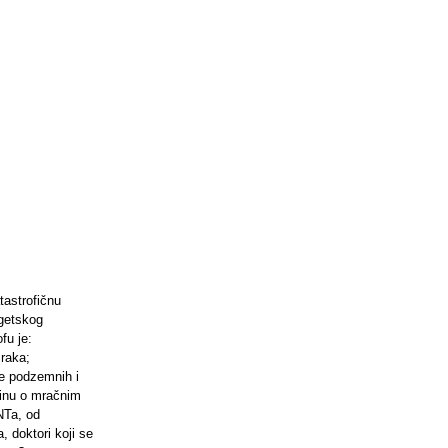
tastrofičnu
getskog
fu je:
 raka;
je podzemnih i
tinu o mračnim
ENTa, od
, doktori koji se