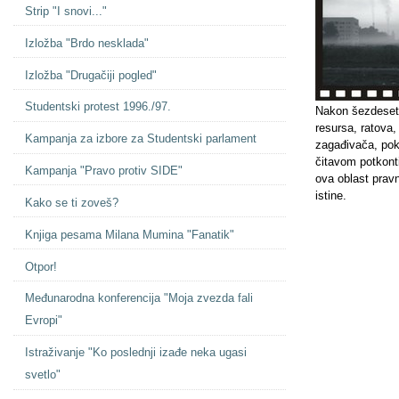
Strip "I snovi..."
Izložba "Brdo nesklada"
Izložba "Drugačiji pogled"
Studentski protest 1996./97.
Nakon šezdeset 
resursa, ratova,
Kampanja za izbore za Studentski parlament
zagađivača, poka
čitavom potkont
Kampanja "Pravo protiv SIDE"
ova oblast pravn
istine.
Kako se ti zoveš?
Knjiga pesama Milana Mumina "Fanatik"
Otpor!
Međunarodna konferencija "Moja zvezda fali
Evropi"
Istraživanje "Ko poslednji izađe neka ugasi
svetlo"