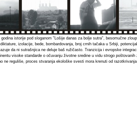
godina istorije pod sloganom "Lošije danas za bolje sutra", besomučne zloup
 diktature, izolacije, bede, bombardovanja, broj crnih tačaka u Srbiji, potencija
zuje da ni sutrašnjica ne deluje baš ružičasto. Tranzicija i evropske integra
inentu visoke standarde o očuvanju životne sredine u vidu strogo poštovanih
o ne reguliše, proces stvaranja ekološke svesti mora krenuti od razotkrivanj