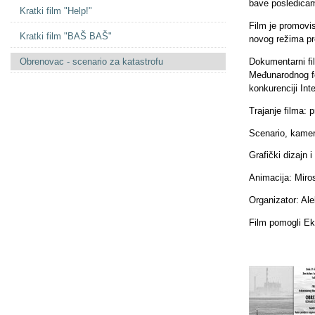
bave posledicam
Kratki film "Help!"
Film je promovis
Kratki film "BAŠ BAŠ"
novog režima pr
Obrenovac - scenario za katastrofu
Dokumentarni fi
Međunarodnog fe
konkurenciji Int
Trajanje filma:
Scenario, kamer
Grafički dizajn 
Animacija: Miro
Organizator: Al
Film pomogli E