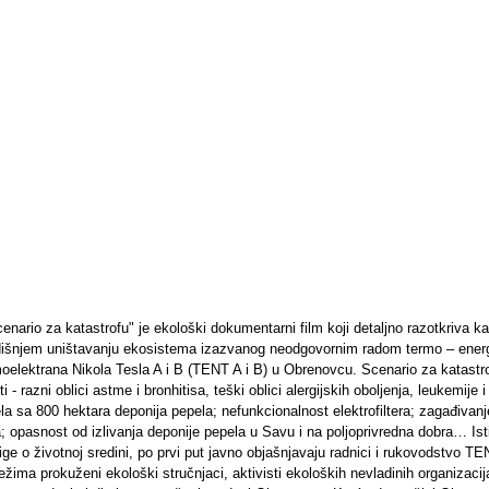
nario za katastrofu" je ekološki dokumentarni film koji detaljno razotkriva ka
dišnjem uništavanju ekosistema izazvanog neodgovornim radom termo – ener
elektrana Nikola Tesla A i B (TENT A i B) u Obrenovcu. Scenario za katastro
 - razni oblici astme i bronhitisa, teški oblici alergijskih oboljenja, leukemije i
la sa 800 hektara deponija pepela; nefunkcionalnost elektrofiltera; zagađivan
 opasnost od izlivanja deponije pepela u Savu i na poljoprivredna dobra… Is
ige o životnoj sredini, po prvi put javno objašnjavaju radnici i rukovodstvo T
žima prokuženi ekološki stručnjaci, aktivisti ekoloških nevladinih organizacija