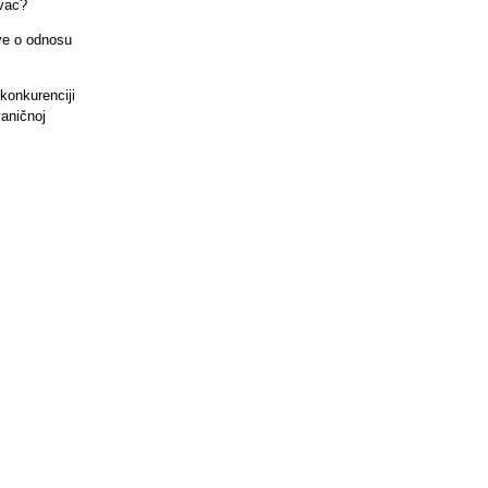
ovac?
ave o odnosu
konkurenciji
vaničnoj