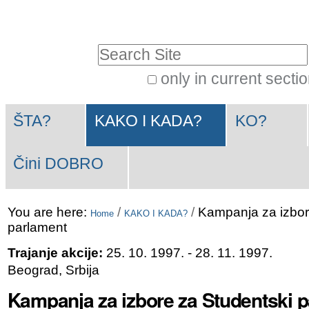
Skip
Personal
to
tools
Search Site
content.
|
only in current secti
Advanced
Skip
Navigation
Search…
to
ŠTA?
KAKO I KADA?
KO?
navigation
Čini DOBRO
You are here:
/
/
Kampanja za izbor
Home
KAKO I KADA?
parlament
Trajanje akcije:
25. 10. 1997.
- 28. 11. 1997.
Beograd, Srbija
Kampanja za izbore za Studentski 