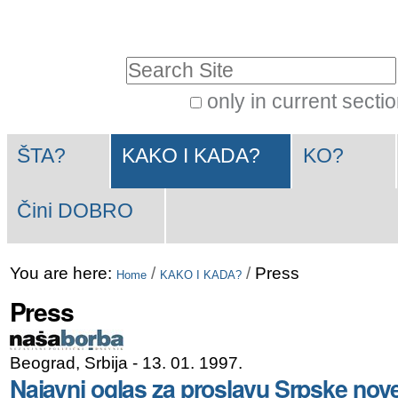
Skip
Personal
to
tools
Search Site
content.
|
only in current secti
Advanced
Skip
Navigation
Search…
to
ŠTA?
KAKO I KADA?
KO?
navigation
Čini DOBRO
You are here:
/
/
Press
Home
KAKO I KADA?
Press
Beograd, Srbija
- 13. 01. 1997.
Najavni oglas za proslavu Srpske nov