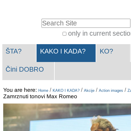
Skip
Personal
to
tools
Search Site
content.
|
only in current secti
Advanced
Skip
Navigation
Search…
to
ŠTA?
KAKO I KADA?
KO?
navigation
Čini DOBRO
You are here:
/
/
/
/
Home
KAKO I KADA?
Akcije
Action images
Za
Zamrznuti tonovi Max Romeo